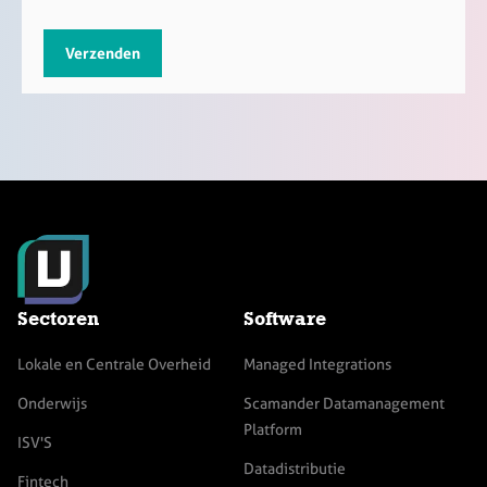
Sectoren
Software
Lokale en Centrale Overheid
Managed Integrations
Onderwijs
Scamander Datamanagement
Platform
ISV'S
Datadistributie
Fintech